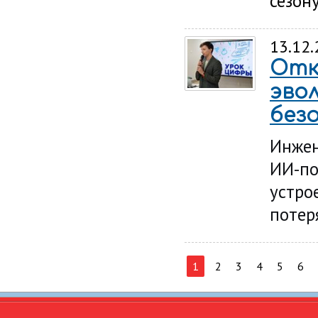
сезон
13.12
Отк
эво
без
Инжен
ИИ-по
устро
потер
1
2
3
4
5
6