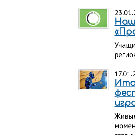
23.01
Наш
«Пр
Учащи
регио
17.01.
Ито
фес
игр
Живые
момен