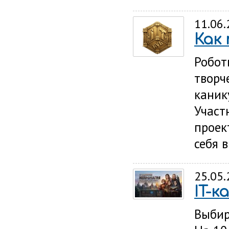
11.06
Как 
Робот
творч
каник
Участ
проек
себя 
25.05
IT-к
Выбир