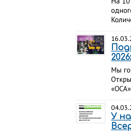
На 10
одног
Колич
16.03
Под
2026
Мы го
Откры
«ОСА»
04.03
У н
Все