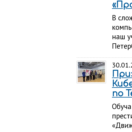
«Пр
В сло
компь
наш у
Петер
30.01
При
Киб
по T
Обуча
прест
«Движ