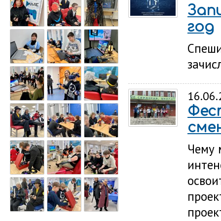
Запи
год
Спеши
зачис
16.06
Фес
сме
Чему 
интен
освои
проек
проек