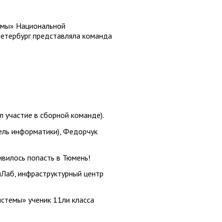
емы» Национальной
Петербург представляла команда
л участие в сборной команде).
ель информатики), Федорчук
ивилось попасть в Тюмень!
Лаб, инфраструктурный центр
истемы» ученик 11ли класса