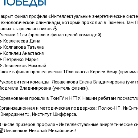
ПОБЕДЫ
Закрыт финал профиля «Интеллектуальные энергетические сист
технологической олимпиады, который проходил в Тюмени. Там 
наших старшеклассников 💪
Ученики 11ли (прошли в финал целой командой):
🔸Козленеева Дина
🔸Колпакова Татьяна
🔸Копилец Анастасия
🔸Петренко Мария
🔸Левшенков Николай
Также в финал прошёл ученик 10ли класса Киреев Амир (принима
Руководители команды: Левшенкова Елена Владимировна (учит
Людмила Владимировна (учитель физики).
Соревнования прошли в ТюмГУ и НГТУ. Нашим ребятам посчастл
Организационная и методическая поддержка: Полюс-НТ, ИнСити
«Энерджинет», Институт Шифферса.
В числе призёров профиля «Интеллектуальные энергетические с
🏆Левшенков Николай Михайлович!