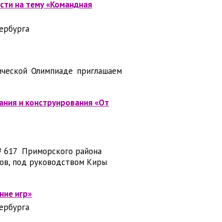
сти на тему «Командная
ербурга
ической Олимпиаде приглашаем
ания и конструирования «От
№ 617 Приморского района
ов, под руководством Киры
ние игр»
ербурга