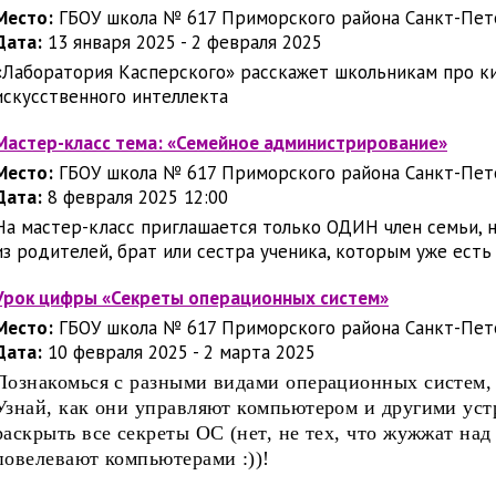
Место:
ГБОУ школа № 617 Приморского района Санкт-Пет
Дата:
13 января 2025 - 2 февраля 2025
«Лаборатория Касперского» расскажет школьникам про ки
искусственного интеллекта
Мастер-класс тема: «Семейное администрирование»
Место:
ГБОУ школа № 617 Приморского района Санкт-Пет
Дата:
8 февраля 2025 12:00
На мастер-класс приглашается только ОДИН член семьи, 
из родителей, брат или сестра ученика, которым уже есть
Урок цифры «Секреты операционных систем»
Место:
ГБОУ школа № 617 Приморского района Санкт-Пет
Дата:
10 февраля 2025 - 2 марта 2025
Познакомься с разными видами операционных систем,
Узнай, как они управляют компьютером и другими уст
раскрыть все секреты ОС (нет, не тех, что жужжат над 
повелевают компьютерами :))!