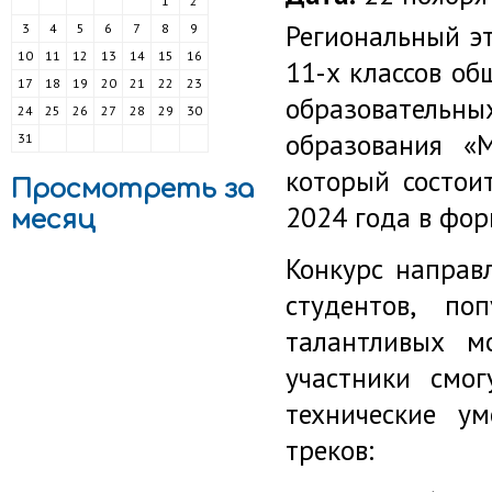
1
2
Р
егиональный
э
3
4
5
6
7
8
9
10
11
12
13
14
15
16
11-х классов об
17
18
19
20
21
22
23
образовательны
24
25
26
27
28
29
30
образования
«
31
который состои
Просмотреть за
2024 года
в фор
месяц
Конкурс направ
студентов, по
талантливых м
участники смог
технические у
треков: